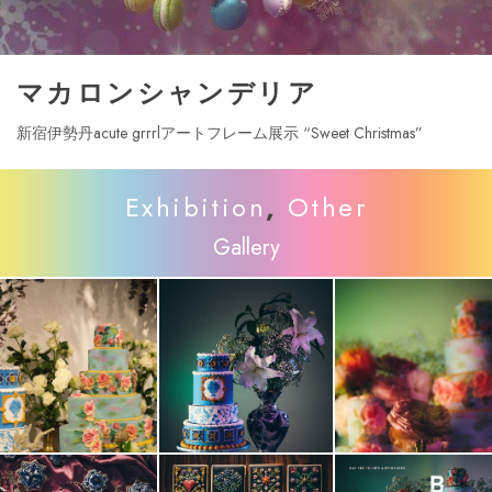
マカロンシャンデリア
新宿伊勢丹acute grrrlアートフレーム展示 “Sweet Christmas”
Exhibition
,
Other
Gallery